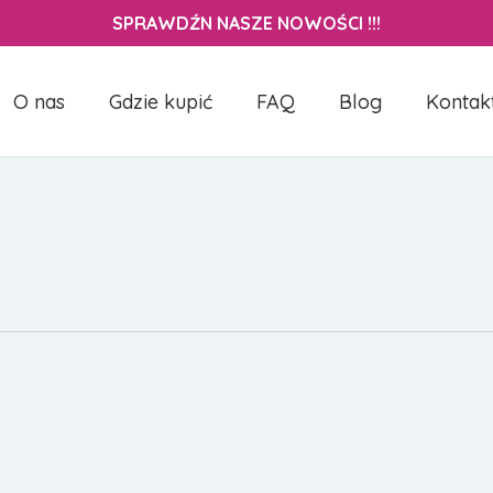
Close
Cart
SPRAWDŹN NASZE NOWOŚCI !!!
Cart
O nas
Gdzie kupić
FAQ
Blog
Kontak