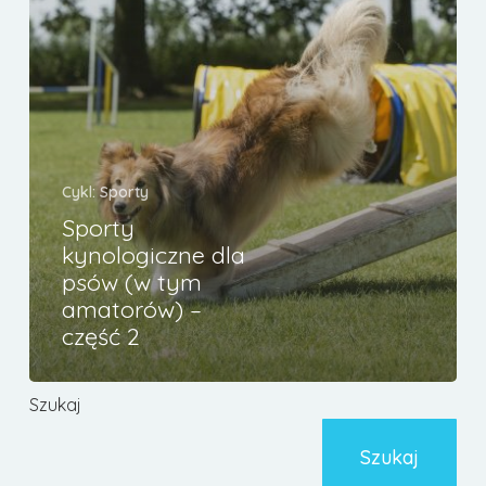
tym
amatorów)
–
część
2
Cykl: Sporty
Sporty
Brak produktów w koszyku.
kynologiczne dla
psów (w tym
Go To Shop
amatorów) –
część 2
Szukaj
Szukaj