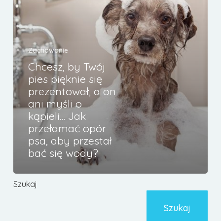
się
prezentował,
a
on
Zachowanie
ani
Chcesz, by Twój
myśli
pies pięknie się
o
prezentował, a on
kąpieli…
ani myśli o
Jak
kąpieli… Jak
przełamać
przełamać opór
opór
psa, aby przestał
psa,
bać się wody?
aby
przestał
bać
Szukaj
się
Szukaj
wody?