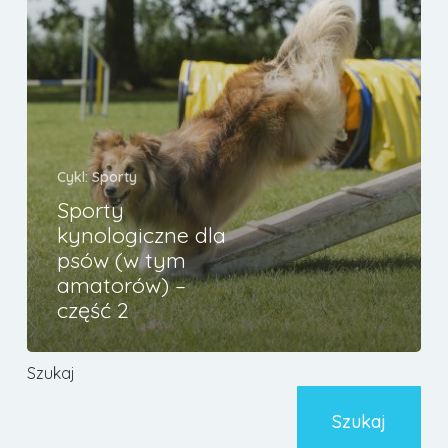
tym
amatorów)
–
część
2
Cykl: Sporty
Sporty
kynologiczne dla
psów (w tym
amatorów) –
część 2
Szukaj
Szukaj