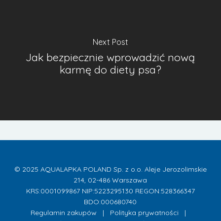
Next Post
Jak bezpiecznie wprowadzić nową
karmę do diety psa?
© 2025 AQUALAPKA POLAND Sp. z o.o. Aleje Jerozolimskie
214, 02-486 Warszawa
KRS:0001099867 NIP:5223295130 REGON:528366347
BDO:000680740
Regulamin zakupów
|
Polityka prywatności
|