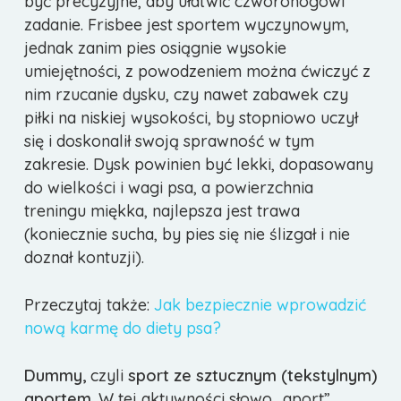
być precyzyjne, aby ułatwić czworonogowi
zadanie. Frisbee jest sportem wyczynowym,
jednak zanim pies osiągnie wysokie
umiejętności, z powodzeniem można ćwiczyć z
nim rzucanie dysku, czy nawet zabawek czy
piłki na niskiej wysokości, by stopniowo uczył
się i doskonalił swoją sprawność w tym
zakresie. Dysk powinien być lekki, dopasowany
do wielkości i wagi psa, a powierzchnia
treningu miękka, najlepsza jest trawa
(koniecznie sucha, by pies się nie ślizgał i nie
doznał kontuzji).
Przeczytaj także:
Jak bezpiecznie wprowadzić
nową karmę do diety psa?
Dummy,
czyli
sport ze sztucznym (tekstylnym)
aportem
. W tej aktywności słowo „aport”