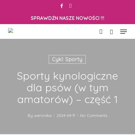
Skip
facebook
instagram
to
Close
Cart
SPRAWDŹN NASZE NOWOŚCI !!!
Cart
main
content
Menu
account
Cykl: Sporty
Sporty kynologiczne
dla psów (w tym
amatorów) – część 1
By
weronika
2024-04-11
No Comments