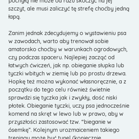
pochyłą nie może od razu skoczyć na jej
szczyt, ale musi zaliczyć tę strefę choćby jedną
łapą.
Zanim jednak zdecydujemy o wystawieniu psa
w zawodach, warto aby trenował sobie
amatorsko choćby w warunkach ogrodowych,
czy podczas spaceru. Najlepiej zacząć od
łatwych ćwiczeń, jak np. obieganie słupka lub
tyczki wbitych w ziemię lub po prostu drzewa.
Hopkę też można wykonać własnoręcznie, a z
początku do tego celu również świetnie
sprawdzi się tyczka jak i zwykły, dość niski
płotek. Obieganie tyczki, uczy psa jednocześnie
komend na skręt w lewo lub w prawo, aby w
przyszłości zastosować tzw. “bieganie w
ósemkę”. Kolejnym urozmaiceniem takiego
treningu może być tunel (koniecznie