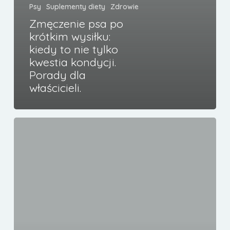
Psy
Suplementy diety
Zdrowie
Zmęczenie psa po
krótkim wysiłku:
kiedy to nie tylko
kwestia kondycji.
Porady dla
właścicieli.
Kolagen
dla
psa:
klucz
do
zdrowych
stawów,
lśniącej