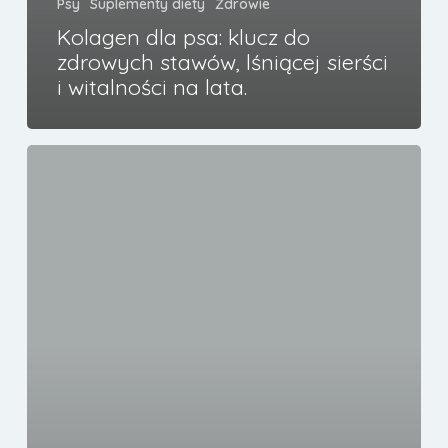
Psy
Suplementy diety
Zdrowie
Kolagen dla psa: klucz do
zdrowych stawów, lśniącej sierści
i witalności na lata.
CBD
dla
psa
–
hit
czy
kit?