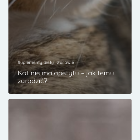
Suplementy diety
Zdrowie
Kot nie ma apetytu – jak temu
zaradzić?
Jak
pomóc
psu
przezwyciężyć
lęk