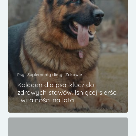
lata.
Psy
Suplementy diety
Zdrowie
Kolagen dla psa: klucz do
zdrowych stawów, lśniącej sierści
i witalności na lata.
Sucha
vs.