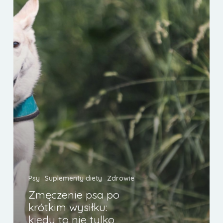
kiedy
to
nie
tylko
kwestia
kondycji.
Porady
dla
właścicieli.
Psy
Suplementy diety
Zdrowie
Zmęczenie psa po
krótkim wysiłku:
kiedy to nie tylko