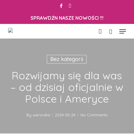
Skip
facebook
instagram
to
Close
Cart
SPRAWDŹN NASZE NOWOŚCI !!!
Cart
main
content
Menu
account
Bez kategorii
Rozwijamy się dla was
– od dzisiaj oficjalnie w
Polsce i Ameryce
By
weronika
2024-05-24
No Comments