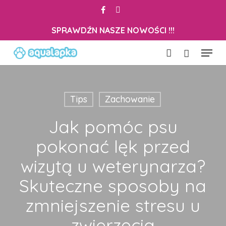
Skip
facebook
instagram
to
Close
Cart
SPRAWDŹN NASZE NOWOŚCI !!!
Cart
main
content
Menu
account
Tips
Zachowanie
Jak pomóc psu
pokonać lęk przed
wizytą u weterynarza?
Skuteczne sposoby na
zmniejszenie stresu u
zwierzęcia